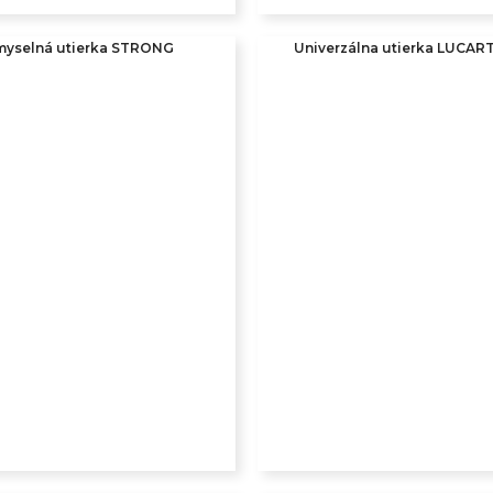
myselná utierka STRONG
Univerzálna utierka LUCA