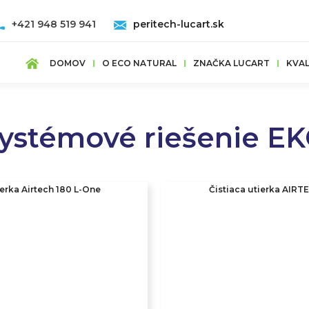
+421 948 519 941
peritech-lucart.sk
DOMOV
O ECO NATURAL
ZNAČKA LUCART
KVAL
ystémové riešenie E
erka Airtech 180 L-One
Čistiaca utierka AIRT