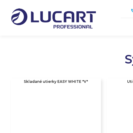
Skočiť
na
hlavný
obsah
S
Skladané utierky EASY WHITE "V"
Uti