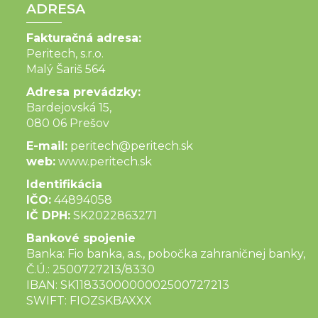
ADRESA
Fakturačná adresa:
Peritech, s.r.o.
Malý Šariš 564
Adresa prevádzky:
Bardejovská 15,
080 06 Prešov
E-mail:
peritech@peritech.sk
web:
www.peritech.sk
Identifikácia
IČO:
44894058
IČ DPH:
SK2022863271
Bankové spojenie
Banka: Fio banka, a.s., pobočka zahraničnej banky,
Č.Ú.: 2500727213/8330
IBAN: SK1183300000002500727213
SWIFT: FIOZSKBAXXX