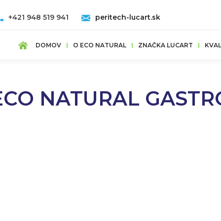
+421 948 519 941
peritech-lucart.sk
DOMOV
O ECO NATURAL
ZNAČKA LUCART
KVAL
ECO NATURAL GASTR