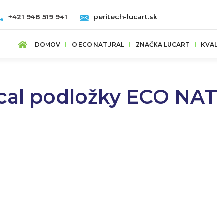
+421 948 519 941
peritech-lucart.sk
DOMOV
O ECO NATURAL
ZNAČKA LUCART
KVAL
cal podložky ECO NA