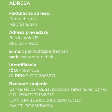
ADRESA
Fakturačná adresa:
Peritech, s.r.o.
Malý Šariš 564
Adresa prevádzky:
Bardejovská 15,
080 06 Prešov
E-mail:
peritech@peritech.sk
web:
www.peritech.sk
Identifikácia
IČO:
44894058
IČ DPH:
SK2022863271
Bankové spojenie
Banka: Fio banka, a.s., pobočka zahraničnej banky,
Č.Ú.: 2500727213/8330
IBAN: SK1183300000002500727213
SWIFT: FIOZSKBAXXX