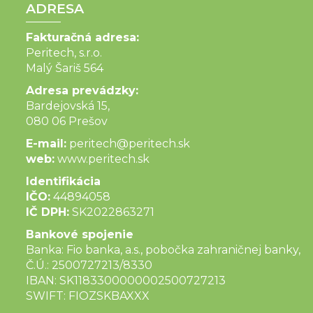
ADRESA
Fakturačná adresa:
Peritech, s.r.o.
Malý Šariš 564
Adresa prevádzky:
Bardejovská 15,
080 06 Prešov
E-mail:
peritech@peritech.sk
web:
www.peritech.sk
Identifikácia
IČO:
44894058
IČ DPH:
SK2022863271
Bankové spojenie
Banka: Fio banka, a.s., pobočka zahraničnej banky,
Č.Ú.: 2500727213/8330
IBAN: SK1183300000002500727213
SWIFT: FIOZSKBAXXX