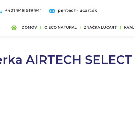
+421 948 519 941
peritech-lucart.sk
DOMOV
O ECO NATURAL
ZNAČKA LUCART
KVAL
erka AIRTECH SELECT