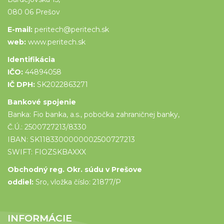
080 06 Prešov
E-mail:
peritech@peritech.sk
web:
www.peritech.sk
Identifikácia
IČO:
44894058
IČ DPH:
SK2022863271
Bankové spojenie
Banka: Fio banka, a.s., pobočka zahraničnej banky,
Č.Ú.: 2500727213/8330
IBAN: SK1183300000002500727213
SWIFT: FIOZSKBAXXX
Obchodný reg. Okr. súdu v Prešove
oddiel:
Sro, vložka číslo: 21877/P
INFORMÁCIE