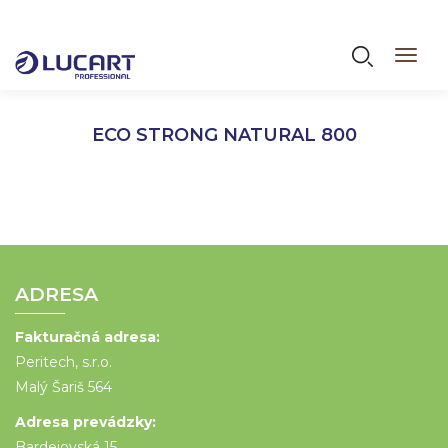
Skočiť
na
Vyhľadáva
Toggl
hlavný
navig
obsah
ECO STRONG NATURAL 800
ADRESA
Fakturačná adresa:
Peritech, s.r.o.
Malý Šariš 564
Adresa prevádzky:
Bardejovská 15,