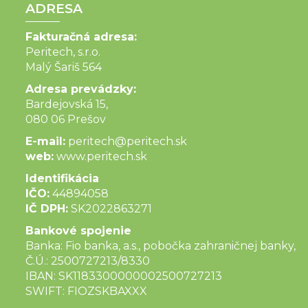
ADRESA
Fakturačná adresa:
Peritech, s.r.o.
Malý Šariš 564
Adresa prevádzky:
Bardejovská 15,
080 06 Prešov
E-mail:
peritech@peritech.sk
web:
www.peritech.sk
Identifikácia
IČO:
44894058
IČ DPH:
SK2022863271
Bankové spojenie
Banka: Fio banka, a.s., pobočka zahraničnej banky,
Č.Ú.: 2500727213/8330
IBAN: SK1183300000002500727213
SWIFT: FIOZSKBAXXX