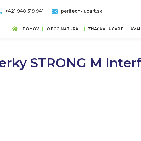
+421 948 519 941
peritech-lucart.sk
DOMOV
O ECO NATURAL
ZNAČKA LUCART
KVAL
ierky STRONG M Interf