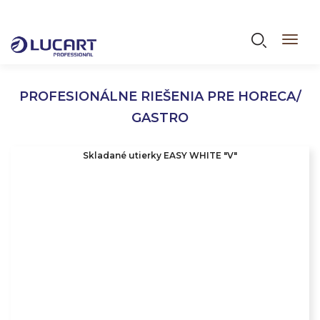
Skočiť
na
Vyhľadáva
Toggl
hlavný
navig
obsah
PROFESIONÁLNE RIEŠENIA PRE HORECA/
GASTRO
Skladané utierky EASY WHITE "V"