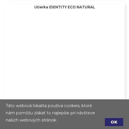
Utierka IDENTITY ECO NATURAL
Táto webová lokalita používa cookies, ktoré
nám pomôžu získať to najlepšie pri návšteve
našich webových stránok.
OK
Zásobník GASTRO TABLE TOP