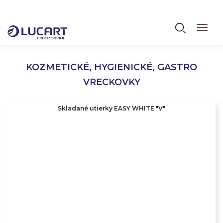
Skočiť
na
Vyhľadáva
Toggl
hlavný
navig
obsah
KOZMETICKÉ, HYGIENICKÉ, GASTRO
VRECKOVKY
Skladané utierky EASY WHITE "V"