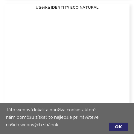
Utierka IDENTITY ECO NATURAL
Táto webová lokalita používa cookies, ktoré
nám pomôžu získať to najlepšie pri návšteve
našich webových stránok.
OK
Zásobník GASTRO TABLE TOP