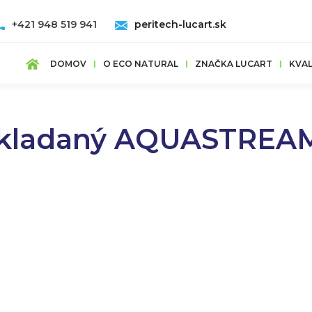
+421 948 519 941
peritech-lucart.sk
DOMOV
O ECO NATURAL
ZNAČKA LUCART
KVAL
skladaný AQUASTREAM