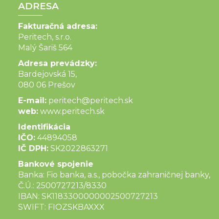
ADRESA
Fakturačná adresa:
Peritech, s.r.o.
Malý Šariš 564
Adresa prevádzky:
Bardejovská 15,
080 06 Prešov
E-mail:
peritech@peritech.sk
web:
www.peritech.sk
Identifikácia
IČO:
44894058
IČ DPH:
SK2022863271
Bankové spojenie
Banka: Fio banka, a.s., pobočka zahraničnej banky,
Č.Ú.: 2500727213/8330
IBAN: SK1183300000002500727213
SWIFT: FIOZSKBAXXX